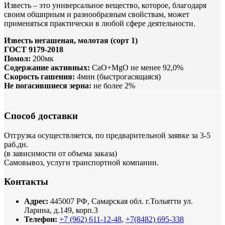
Известь – это универсальное вещество, которое, благодаря
своим обширным и разнообразным свойствам, может
применяться практически в любой сфере деятельности.
Известь негашеная, молотая (сорт 1)
ГОСТ 9179-2018
Помол:
200мк
Содержание активных:
СаО+МgO не менее 92,0%
Скорость гашения:
4мин (быстрогасящаяся)
Не погасившиеся зерна:
не более 2%
Способ доставки
Отгрузка осуществляется, по предварительной заявке за 3-5
раб.дн.
(в зависимости от объема заказа)
Самовывоз, услуги транспортной компании.
Контакты
Адрес:
445007 РФ, Самарская обл. г.Тольятти ул.
Ларина, д.149, корп.3
Телефон:
+7 (962) 611-12-48
,
+7(8482) 695-338